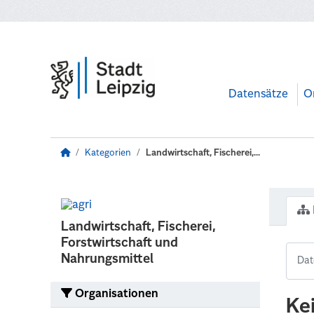
Zum Hauptinhalt wechseln
Datensätze
O
Kategorien
Landwirtschaft, Fischerei,...
Landwirtschaft, Fischerei,
Forstwirtschaft und
Nahrungsmittel
Organisationen
Ke