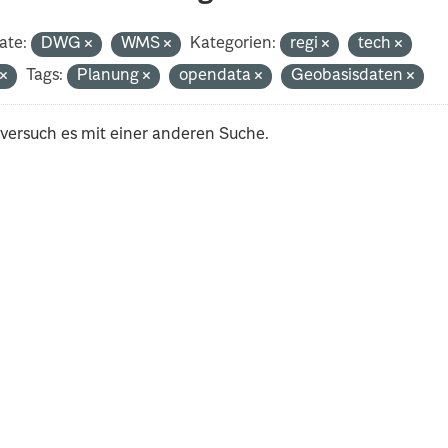
ate:
DWG
WMS
Kategorien:
regi
tech
t
Tags:
Planung
opendata
Geobasisdaten
 versuch es mit einer anderen Suche.