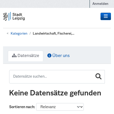
Zum Hauptinhalt wechseln
Anmelden
Kategorien
Landwirtschaft, Fischerei,...
Datensätze
Über uns
Keine Datensätze gefunden
Sortieren nach