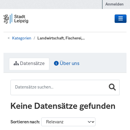
Zum Hauptinhalt wechseln
Anmelden
Kategorien
Landwirtschaft, Fischerei,...
Datensätze
Über uns
Keine Datensätze gefunden
Sortieren nach