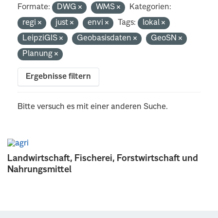
Formate:
DWG
WMS
Kategorien:
regi
just
envi
Tags:
lokal
LeipziGIS
Geobasisdaten
GeoSN
Planung
Ergebnisse filtern
Bitte versuch es mit einer anderen Suche.
Landwirtschaft, Fischerei, Forstwirtschaft und
Nahrungsmittel