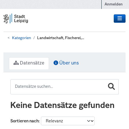
Zum Hauptinhalt wechseln
Anmelden
Kategorien
Landwirtschaft, Fischerei,...
Datensätze
Über uns
Keine Datensätze gefunden
Sortieren nach