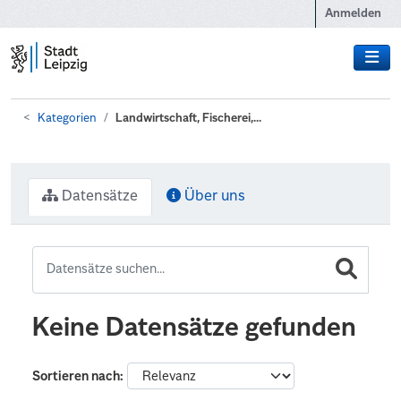
Zum Hauptinhalt wechseln
Anmelden
Kategorien
Landwirtschaft, Fischerei,...
Datensätze
Über uns
Keine Datensätze gefunden
Sortieren nach