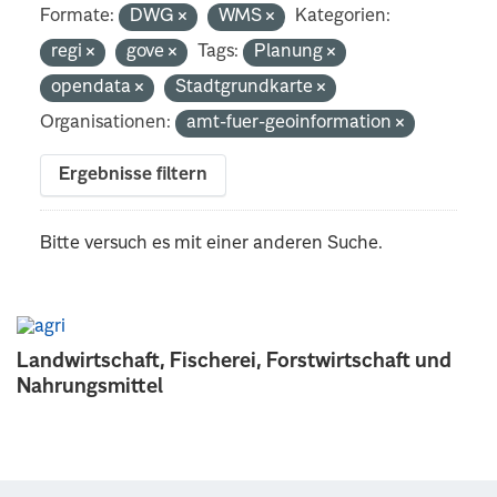
Formate:
DWG
WMS
Kategorien:
regi
gove
Tags:
Planung
opendata
Stadtgrundkarte
Organisationen:
amt-fuer-geoinformation
Ergebnisse filtern
Bitte versuch es mit einer anderen Suche.
Landwirtschaft, Fischerei, Forstwirtschaft und
Nahrungsmittel