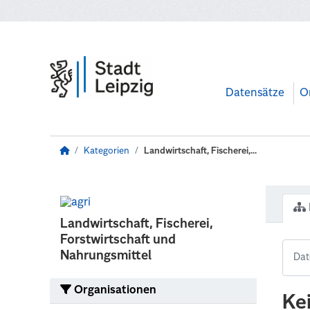
Zum Hauptinhalt wechseln
Datensätze
O
Kategorien
Landwirtschaft, Fischerei,...
Landwirtschaft, Fischerei,
Forstwirtschaft und
Nahrungsmittel
Organisationen
Ke