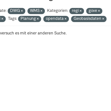
ate:
DWG
WMS
Kategorien:
regi
gove
i
Tags:
Planung
opendata
Geobasisdaten
 versuch es mit einer anderen Suche.