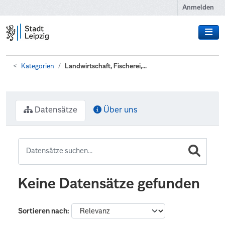
Zum Hauptinhalt wechseln
Anmelden
Kategorien
Landwirtschaft, Fischerei,...
Datensätze
Über uns
Keine Datensätze gefunden
Sortieren nach