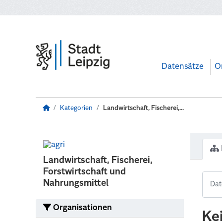
Zum Hauptinhalt wechseln
Datensätze
O
Kategorien
Landwirtschaft, Fischerei,...
Landwirtschaft, Fischerei,
Forstwirtschaft und
Nahrungsmittel
Organisationen
Ke