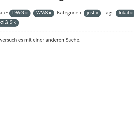
ate:
DWG
WMS
Kategorien:
just
Tags:
lokal
pziGIS
 versuch es mit einer anderen Suche.