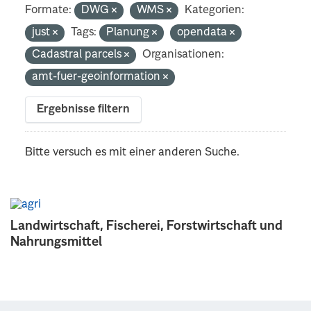
Formate:
DWG
WMS
Kategorien:
just
Tags:
Planung
opendata
Cadastral parcels
Organisationen:
amt-fuer-geoinformation
Ergebnisse filtern
Bitte versuch es mit einer anderen Suche.
Landwirtschaft, Fischerei, Forstwirtschaft und
Nahrungsmittel