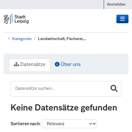
Zum Hauptinhalt wechseln
Anmelden
Kategorien
Landwirtschaft, Fischerei,...
Datensätze
Über uns
Keine Datensätze gefunden
Sortieren nach