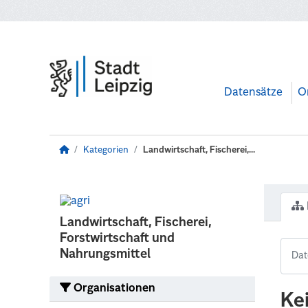
Zum Hauptinhalt wechseln
Datensätze
O
Kategorien
Landwirtschaft, Fischerei,...
Landwirtschaft, Fischerei,
Forstwirtschaft und
Nahrungsmittel
Organisationen
Ke