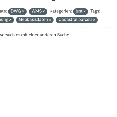
ate:
DWG
WMS
Kategorien:
just
Tags:
nung
Geobasisdaten
Cadastral parcels
 versuch es mit einer anderen Suche.