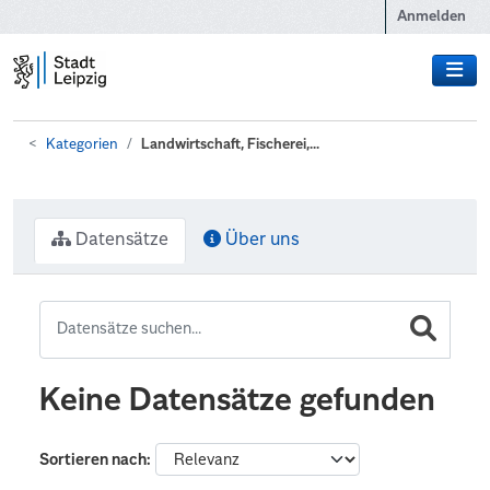
Zum Hauptinhalt wechseln
Anmelden
Kategorien
Landwirtschaft, Fischerei,...
Datensätze
Über uns
Keine Datensätze gefunden
Sortieren nach