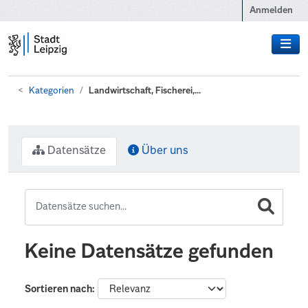
Zum Hauptinhalt wechseln
Anmelden
Kategorien
Landwirtschaft, Fischerei,...
Datensätze
Über uns
Keine Datensätze gefunden
Sortieren nach