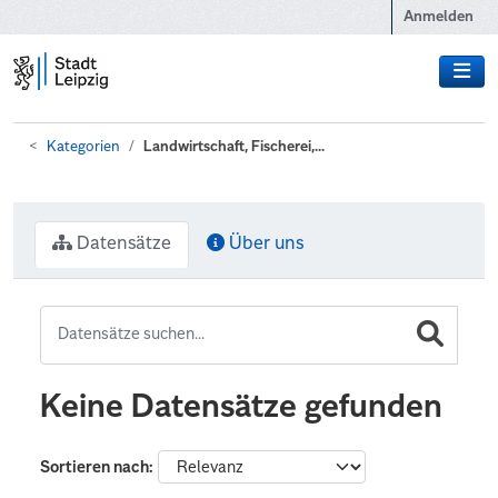
Zum Hauptinhalt wechseln
Anmelden
Kategorien
Landwirtschaft, Fischerei,...
Datensätze
Über uns
Keine Datensätze gefunden
Sortieren nach