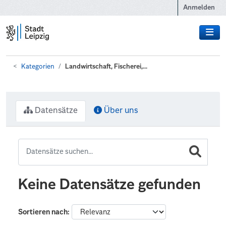
Zum Hauptinhalt wechseln
Anmelden
Kategorien
Landwirtschaft, Fischerei,...
Datensätze
Über uns
Keine Datensätze gefunden
Sortieren nach