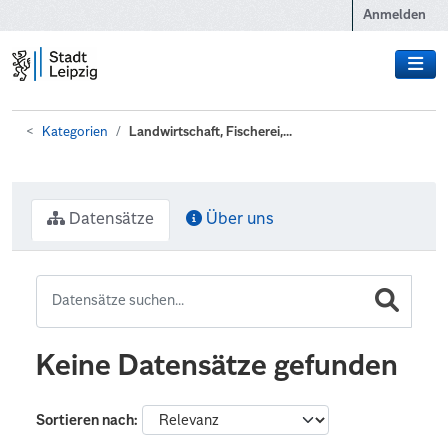
Zum Hauptinhalt wechseln
Anmelden
Kategorien
Landwirtschaft, Fischerei,...
Datensätze
Über uns
Keine Datensätze gefunden
Sortieren nach