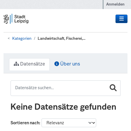
Zum Hauptinhalt wechseln
Anmelden
Kategorien
Landwirtschaft, Fischerei,...
Datensätze
Über uns
Keine Datensätze gefunden
Sortieren nach