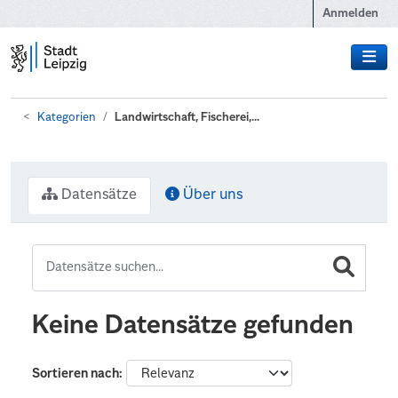
Zum Hauptinhalt wechseln
Anmelden
Kategorien
Landwirtschaft, Fischerei,...
Datensätze
Über uns
Keine Datensätze gefunden
Sortieren nach