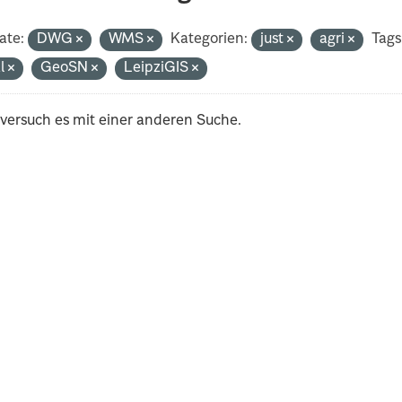
ate:
DWG
WMS
Kategorien:
just
agri
Tags
al
GeoSN
LeipziGIS
 versuch es mit einer anderen Suche.