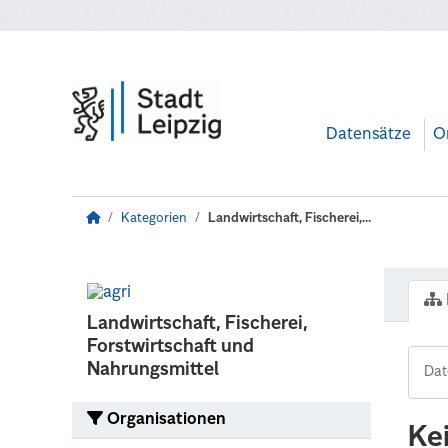
Zum Hauptinhalt wechseln
Datensätze
O
Kategorien
Landwirtschaft, Fischerei,...
Landwirtschaft, Fischerei,
Forstwirtschaft und
Nahrungsmittel
Organisationen
Ke