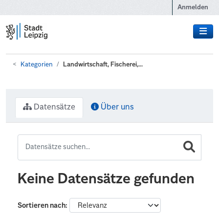
Zum Hauptinhalt wechseln
Anmelden
Kategorien
Landwirtschaft, Fischerei,...
Datensätze
Über uns
Keine Datensätze gefunden
Sortieren nach