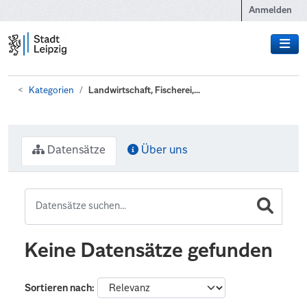
Zum Hauptinhalt wechseln
Anmelden
Kategorien
Landwirtschaft, Fischerei,...
Datensätze
Über uns
Keine Datensätze gefunden
Sortieren nach