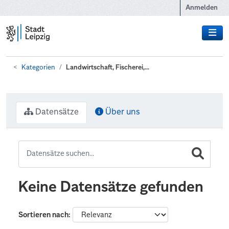
Zum Hauptinhalt wechseln
Anmelden
Kategorien
Landwirtschaft, Fischerei,...
Datensätze
Über uns
Keine Datensätze gefunden
Sortieren nach