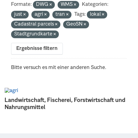
Formate:
DWG
WMS
Kategorien:
just
agri
tran
Tags:
lokal
Cadastral parcels
GeoSN
Stadtgrundkarte
Ergebnisse filtern
Bitte versuch es mit einer anderen Suche.
Landwirtschaft, Fischerei, Forstwirtschaft und
Nahrungsmittel