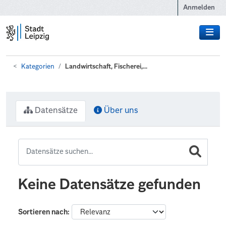
Zum Hauptinhalt wechseln
Anmelden
Kategorien
Landwirtschaft, Fischerei,...
Datensätze
Über uns
Keine Datensätze gefunden
Sortieren nach