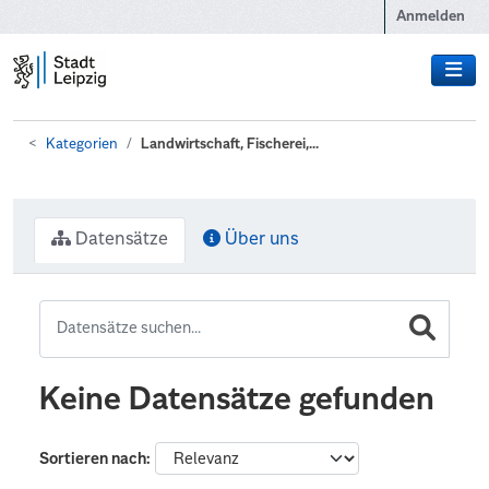
Zum Hauptinhalt wechseln
Anmelden
Kategorien
Landwirtschaft, Fischerei,...
Datensätze
Über uns
Keine Datensätze gefunden
Sortieren nach