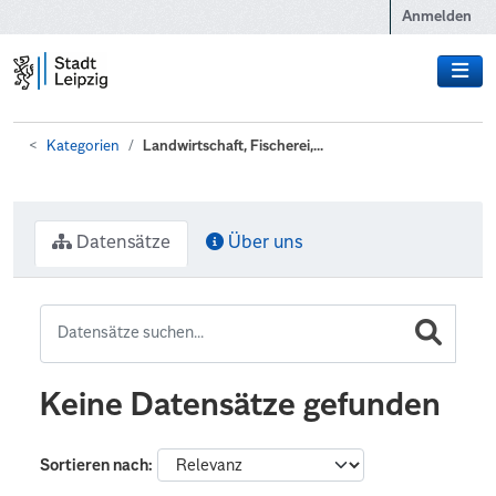
Zum Hauptinhalt wechseln
Anmelden
Kategorien
Landwirtschaft, Fischerei,...
Datensätze
Über uns
Keine Datensätze gefunden
Sortieren nach