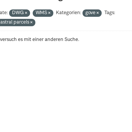
ate:
DWG
WMS
Kategorien:
gove
Tags:
astral parcels
 versuch es mit einer anderen Suche.