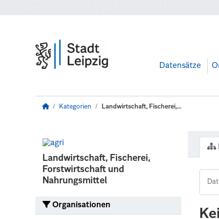
Zum Hauptinhalt wechseln
Datensätze
O
Kategorien
Landwirtschaft, Fischerei,...
Landwirtschaft, Fischerei,
Forstwirtschaft und
Nahrungsmittel
Organisationen
Ke