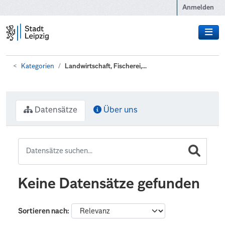
Zum Hauptinhalt wechseln
Anmelden
Kategorien
Landwirtschaft, Fischerei,...
Datensätze
Über uns
Keine Datensätze gefunden
Sortieren nach