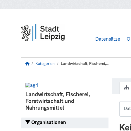
Zum Hauptinhalt wechseln
Datensätze
O
Kategorien
Landwirtschaft, Fischerei,...
Landwirtschaft, Fischerei,
Forstwirtschaft und
Nahrungsmittel
Organisationen
Ke