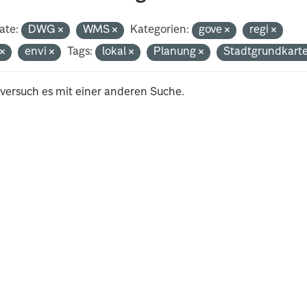
ate:
DWG
WMS
Kategorien:
gove
regi
t
envi
Tags:
lokal
Planung
Stadtgrundkart
 versuch es mit einer anderen Suche.