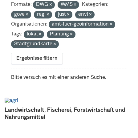
Formate:
DWG
WMS
Kategorien:
gove
regi
just
envi
Organisationen:
amt-fuer-geoinformation
Tags:
lokal
Planung
Stadtgrundkarte
Ergebnisse filtern
Bitte versuch es mit einer anderen Suche.
Landwirtschaft, Fischerei, Forstwirtschaft und
Nahrungsmittel