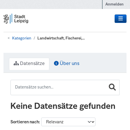
Zum Hauptinhalt wechseln
Anmelden
Kategorien
Landwirtschaft, Fischerei,...
Datensätze
Über uns
Keine Datensätze gefunden
Sortieren nach