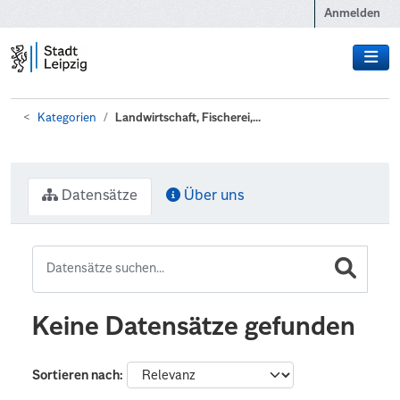
Zum Hauptinhalt wechseln
Anmelden
Kategorien
Landwirtschaft, Fischerei,...
Datensätze
Über uns
Keine Datensätze gefunden
Sortieren nach