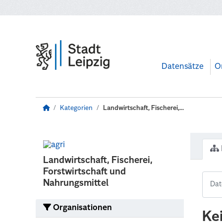
Zum Hauptinhalt wechseln
Datensätze
O
Kategorien
Landwirtschaft, Fischerei,...
Landwirtschaft, Fischerei,
Forstwirtschaft und
Nahrungsmittel
Organisationen
Ke