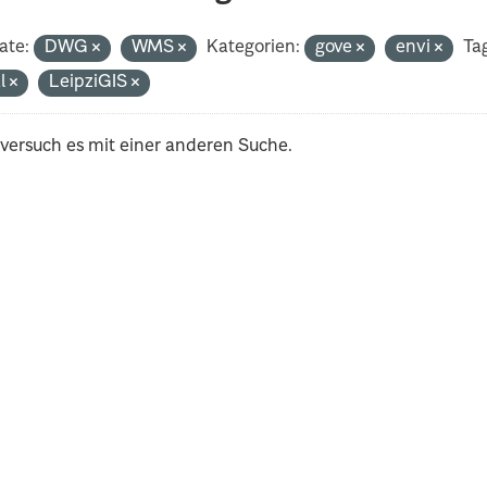
ate:
DWG
WMS
Kategorien:
gove
envi
Ta
al
LeipziGIS
 versuch es mit einer anderen Suche.