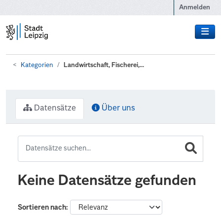
Zum Hauptinhalt wechseln
Anmelden
Kategorien
Landwirtschaft, Fischerei,...
Datensätze
Über uns
Keine Datensätze gefunden
Sortieren nach