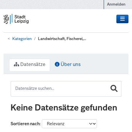
Zum Hauptinhalt wechseln
Anmelden
Kategorien
Landwirtschaft, Fischerei,...
Datensätze
Über uns
Keine Datensätze gefunden
Sortieren nach