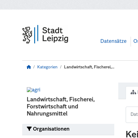
Zum Hauptinhalt wechseln
Datensätze
O
Kategorien
Landwirtschaft, Fischerei,...
Landwirtschaft, Fischerei,
Forstwirtschaft und
Nahrungsmittel
Organisationen
Ke