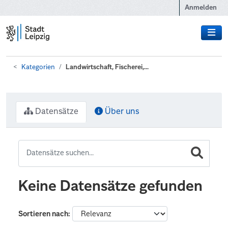
Zum Hauptinhalt wechseln
Anmelden
Kategorien
Landwirtschaft, Fischerei,...
Datensätze
Über uns
Keine Datensätze gefunden
Sortieren nach