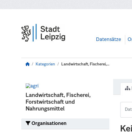
Zum Hauptinhalt wechseln
Datensätze
O
Kategorien
Landwirtschaft, Fischerei,...
Landwirtschaft, Fischerei,
Forstwirtschaft und
Nahrungsmittel
Organisationen
Ke