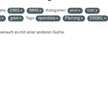
ate:
DWG
WMS
Kategorien:
envi
tran
h
gove
Tags:
opendata
Planung
DSGKL
 versuch es mit einer anderen Suche.