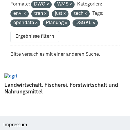
Formate:
DWG
WMS
Kategorien:
envi
tran
just
tech
Tags:
opendata
Planung
DSGKL
Ergebnisse filtern
Bitte versuch es mit einer anderen Suche.
Landwirtschaft, Fischerei, Forstwirtschaft und
Nahrungsmittel
Impressum