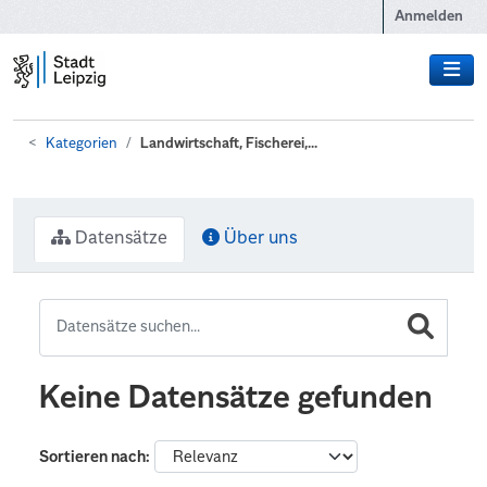
Zum Hauptinhalt wechseln
Anmelden
Kategorien
Landwirtschaft, Fischerei,...
Datensätze
Über uns
Keine Datensätze gefunden
Sortieren nach