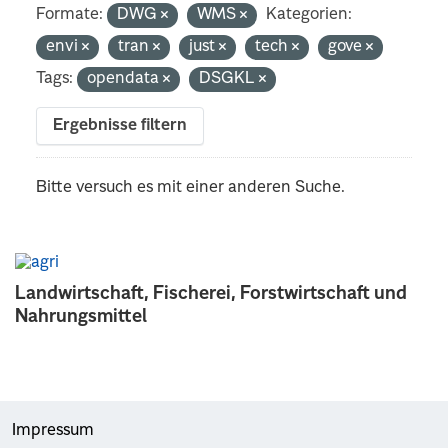
Formate:
DWG
WMS
Kategorien:
envi
tran
just
tech
gove
Tags:
opendata
DSGKL
Ergebnisse filtern
Bitte versuch es mit einer anderen Suche.
Landwirtschaft, Fischerei, Forstwirtschaft und
Nahrungsmittel
Impressum