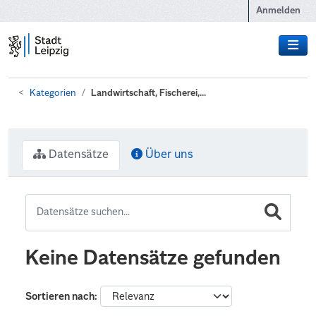
Zum Hauptinhalt wechseln
Anmelden
Kategorien
Landwirtschaft, Fischerei,...
Datensätze
Über uns
Keine Datensätze gefunden
Sortieren nach