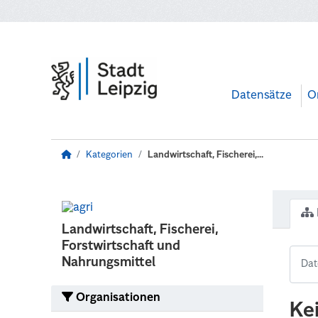
Zum Hauptinhalt wechseln
Datensätze
O
Kategorien
Landwirtschaft, Fischerei,...
Landwirtschaft, Fischerei,
Forstwirtschaft und
Nahrungsmittel
Organisationen
Ke