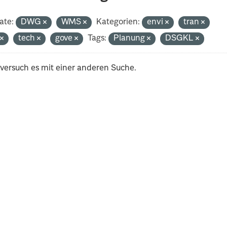
ate:
DWG
WMS
Kategorien:
envi
tran
t
tech
gove
Tags:
Planung
DSGKL
 versuch es mit einer anderen Suche.