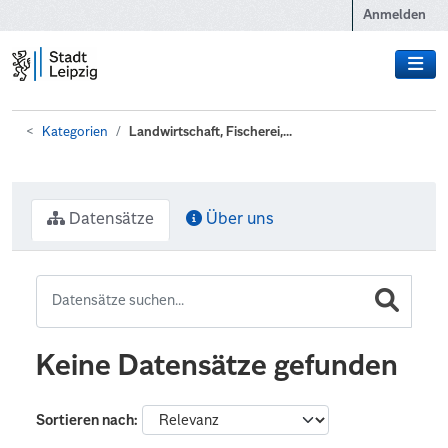
Zum Hauptinhalt wechseln
Anmelden
Kategorien
Landwirtschaft, Fischerei,...
Datensätze
Über uns
Keine Datensätze gefunden
Sortieren nach