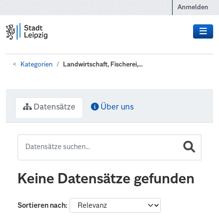
Zum Hauptinhalt wechseln
Anmelden
Kategorien
Landwirtschaft, Fischerei,...
Datensätze
Über uns
Keine Datensätze gefunden
Sortieren nach