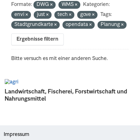
Formate:
DWG
WMS
Kategorien:
envi
just
tech
gove
Tags:
Stadtgrundkarte
opendata
Planung
Ergebnisse filtern
Bitte versuch es mit einer anderen Suche.
Landwirtschaft, Fischerei, Forstwirtschaft und
Nahrungsmittel
Impressum