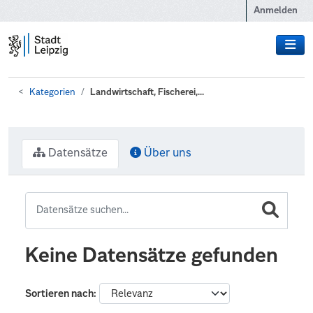
Zum Hauptinhalt wechseln
Anmelden
Kategorien
Landwirtschaft, Fischerei,...
Datensätze
Über uns
Keine Datensätze gefunden
Sortieren nach