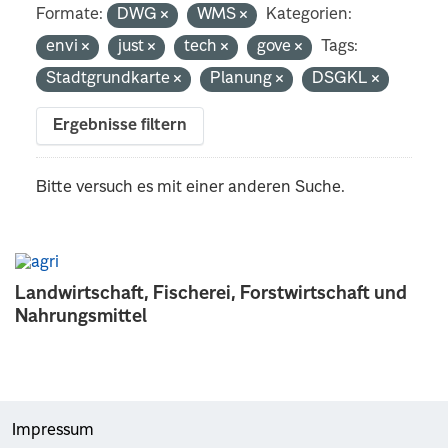
Formate:
DWG
WMS
Kategorien:
envi
just
tech
gove
Tags:
Stadtgrundkarte
Planung
DSGKL
Ergebnisse filtern
Bitte versuch es mit einer anderen Suche.
Landwirtschaft, Fischerei, Forstwirtschaft und
Nahrungsmittel
Impressum