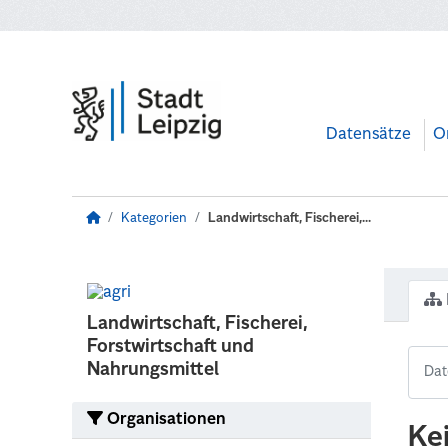
Zum Hauptinhalt wechseln
Datensätze
O
Kategorien
Landwirtschaft, Fischerei,...
Landwirtschaft, Fischerei,
Forstwirtschaft und
Nahrungsmittel
Organisationen
Ke