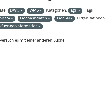
ate:
DWG
WMS
Kategorien:
agri
Tags:
ndata
Geobasisdaten
GeoSN
Organisationen:
-fuer-geoinformation
 versuch es mit einer anderen Suche.