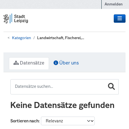
Zum Hauptinhalt wechseln
Anmelden
Kategorien
Landwirtschaft, Fischerei,...
Datensätze
Über uns
Keine Datensätze gefunden
Sortieren nach