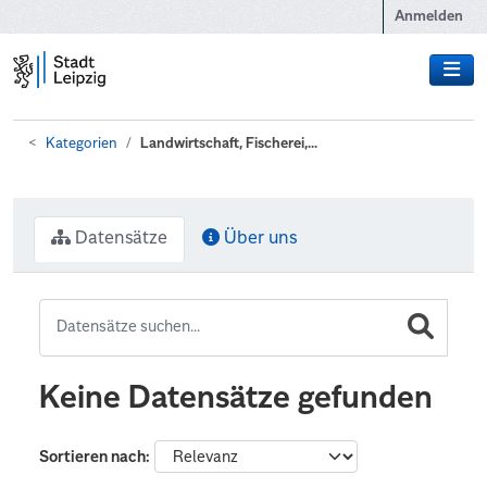
Zum Hauptinhalt wechseln
Anmelden
Kategorien
Landwirtschaft, Fischerei,...
Datensätze
Über uns
Keine Datensätze gefunden
Sortieren nach