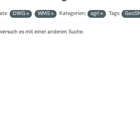
ate:
DWG
WMS
Kategorien:
agri
Tags:
GeoS
 versuch es mit einer anderen Suche.