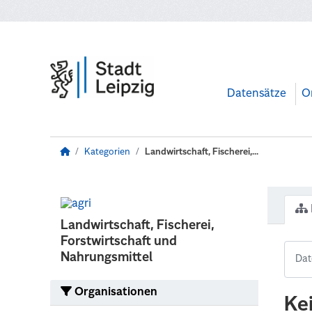
Zum Hauptinhalt wechseln
Datensätze
O
Kategorien
Landwirtschaft, Fischerei,...
Landwirtschaft, Fischerei,
Forstwirtschaft und
Nahrungsmittel
Organisationen
Ke