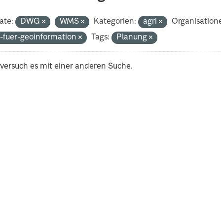
ate:
DWG
WMS
Kategorien:
agri
Organisation
-fuer-geoinformation
Tags:
Planung
 versuch es mit einer anderen Suche.