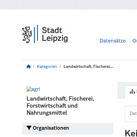
Zum Hauptinhalt wechseln
Datensätze
O
Kategorien
Landwirtschaft, Fischerei,...
Landwirtschaft, Fischerei,
Forstwirtschaft und
Nahrungsmittel
Organisationen
Ke