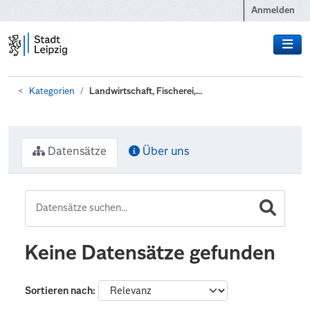
Zum Hauptinhalt wechseln
Anmelden
Kategorien
Landwirtschaft, Fischerei,...
Datensätze
Über uns
Keine Datensätze gefunden
Sortieren nach