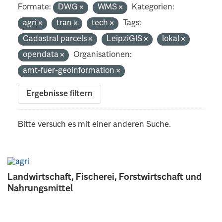
Formate:
DWG
WMS
Kategorien:
agri
tran
tech
Tags:
Cadastral parcels
LeipziGIS
lokal
opendata
Organisationen:
amt-fuer-geoinformation
Ergebnisse filtern
Bitte versuch es mit einer anderen Suche.
Landwirtschaft, Fischerei, Forstwirtschaft und
Nahrungsmittel