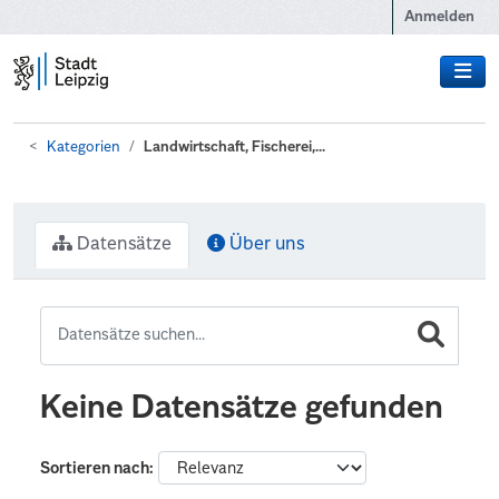
Zum Hauptinhalt wechseln
Anmelden
Kategorien
Landwirtschaft, Fischerei,...
Datensätze
Über uns
Keine Datensätze gefunden
Sortieren nach