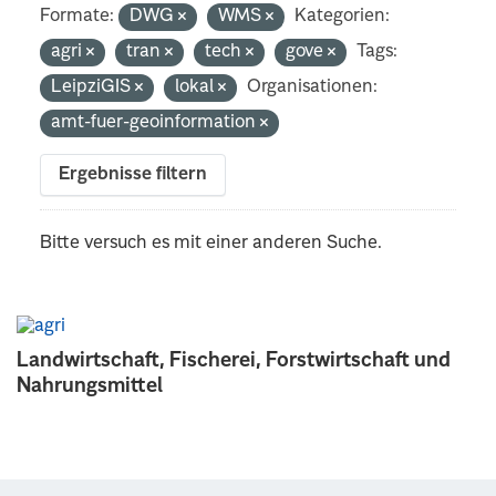
Formate:
DWG
WMS
Kategorien:
agri
tran
tech
gove
Tags:
LeipziGIS
lokal
Organisationen:
amt-fuer-geoinformation
Ergebnisse filtern
Bitte versuch es mit einer anderen Suche.
Landwirtschaft, Fischerei, Forstwirtschaft und
Nahrungsmittel