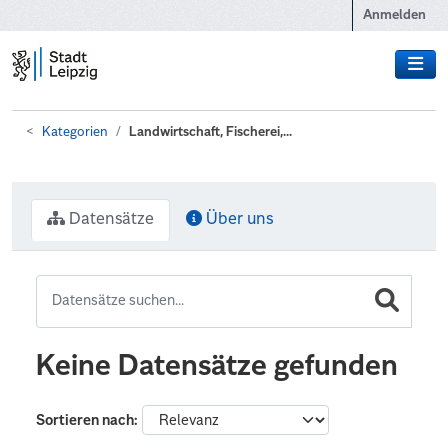
Zum Hauptinhalt wechseln
Anmelden
Kategorien
Landwirtschaft, Fischerei,...
Datensätze
Über uns
Keine Datensätze gefunden
Sortieren nach