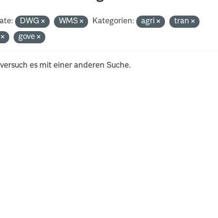
ate:
DWG
WMS
Kategorien:
agri
tran
i
gove
 versuch es mit einer anderen Suche.