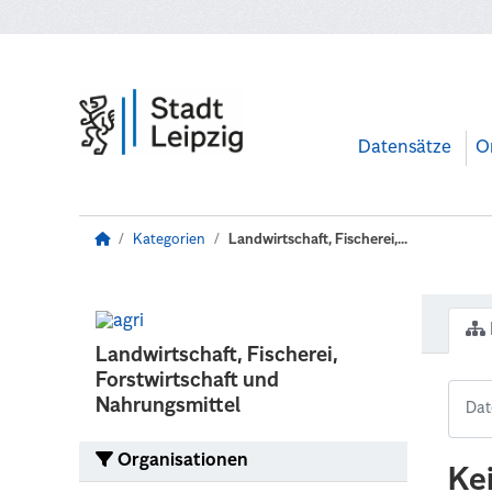
Zum Hauptinhalt wechseln
Datensätze
O
Kategorien
Landwirtschaft, Fischerei,...
Landwirtschaft, Fischerei,
Forstwirtschaft und
Nahrungsmittel
Organisationen
Ke